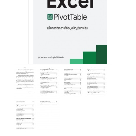
สู่
ระบบ
บริษัท ธรรมนิติเพรส
จำกัด
178 ซอย
เพิ่มทรัพย์(ประชาชื่น20)
ถนนประชาชื่น แขวง
บางซื่อ เขตบางซื่อ
กรุงเทพมหานคร
10800
(02) 555-
0700(Auto)ext.713
โทรสาร : (02) 555-
0728