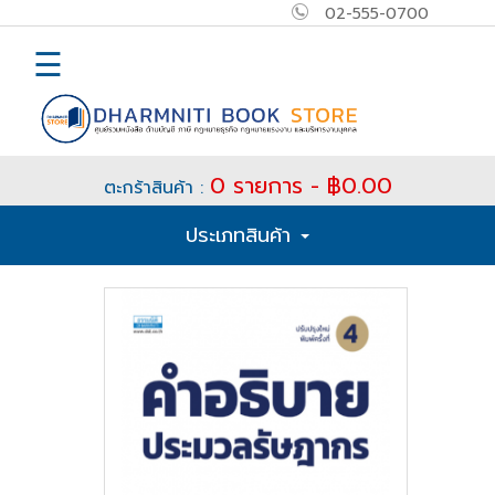
02-555-0700
×
MAIN
☰
MENU
Home
0 รายการ - ฿0.00
ตะกร้าสินค้า :
E-
ประเภทสินค้า
book
How
to
Buy
ติดต่อ
เข้า