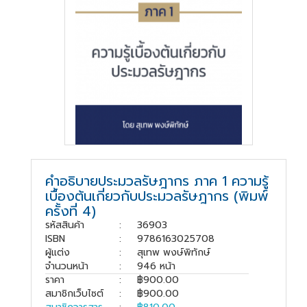
สู่
ระบบ
บริษัท ธรรมนิติเพรส
จำกัด
178 ซอย
เพิ่มทรัพย์(ประชาชื่น20)
ถนนประชาชื่น แขวง
คำอธิบายประมวลรัษฎากร ภาค 1 ความรู้
บางซื่อ เขตบางซื่อ
เบื้องต้นเกี่ยวกับประมวลรัษฎากร (พิมพ์
กรุงเทพมหานคร
10800
ครั้งที่ 4)
รหัสสินค้า
:
36903
(02) 555-
ISBN
:
9786163025708
0700(Auto)ext.713
ผู้แต่ง
:
สุเทพ พงษ์พิทักษ์
โทรสาร : (02) 555-
จำนวนหน้า
:
946 หน้า
0728
ราคา
:
฿900.00
สมาชิกเว็บไซต์
:
฿900.00