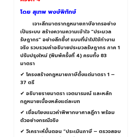
โดย สุเทพ พงษ์พิทักษ์
เจาะลึกมาตรากฎหมายภาษีอากรอย่าง
เป็นระบบ สร้างความความเข้าใจ “ประมวล
รัษฎากร” อย่างลึกซึ้ง! แบบที่นำไปใช้ทำงาน
จริง รวบรวมคำอธิบายประมวลรัษฎากร ภาค
1
ปรับปรุงใหม่ (พิมพ์ครั้งที่
4)
ครบทั้ง
83
มาตรา
✔
โครงสร้างกฎหมายภาษีตั้งแต่มาตรา
1 –
37
ตรี
✔
อธิบายรายมาตรา เจตนารมณ์ และหลัก
กฎหมายเบื้องหลังแต่ละบท
✔
เชื่อมโยงแนวคำพิพากษาศาลฎีกา พร้อม
ตัวอย่างกรณีจริง
✔
วิเคราะห์ขั้นตอน “ประเมินภาษี – ตรวจสอบ