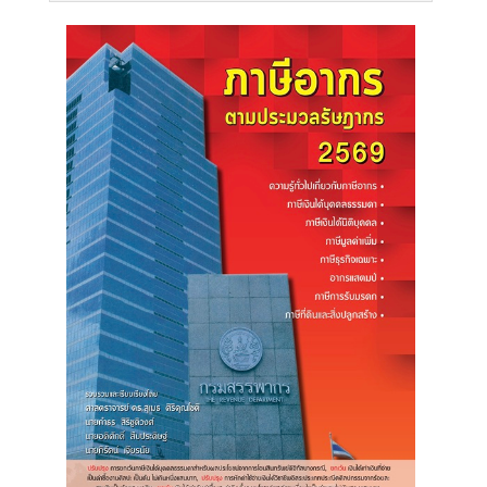
สู่
ระบบ
บริษัท ธรรมนิติเพรส
จำกัด
178 ซอย
เพิ่มทรัพย์(ประชาชื่น20)
ถนนประชาชื่น แขวง
บางซื่อ เขตบางซื่อ
กรุงเทพมหานคร
10800
(02) 555-
0700(Auto)ext.713
โทรสาร : (02) 555-
0728