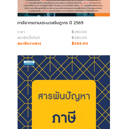
book@dharmniti.co.th
ภาษีอากรตามประมวลรัษฎากร ปี 2569
ราคา
฿280.00
สมาชิกเว็บไซต์
฿280.00
สมาชิกวารสาร
฿265.00