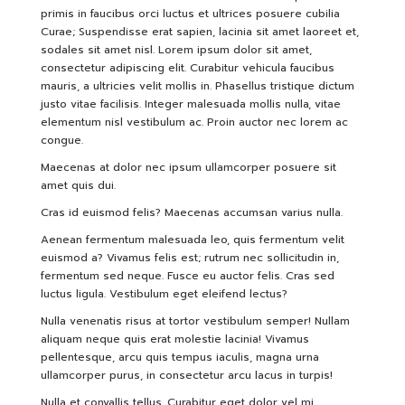
สู่
primis in faucibus orci luctus et ultrices posuere cubilia
ระบบ
Curae; Suspendisse erat sapien, lacinia sit amet laoreet et,
sodales sit amet nisl. Lorem ipsum dolor sit amet,
consectetur adipiscing elit. Curabitur vehicula faucibus
mauris, a ultricies velit mollis in. Phasellus tristique dictum
justo vitae facilisis. Integer malesuada mollis nulla, vitae
elementum nisl vestibulum ac. Proin auctor nec lorem ac
congue.
บริษัท ธรรมนิติเพรส
จำกัด
Maecenas at dolor nec ipsum ullamcorper posuere sit
178 ซอย
amet quis dui.
เพิ่มทรัพย์(ประชาชื่น20)
Cras id euismod felis? Maecenas accumsan varius nulla.
ถนนประชาชื่น แขวง
บางซื่อ เขตบางซื่อ
Aenean fermentum malesuada leo, quis fermentum velit
กรุงเทพมหานคร
euismod a? Vivamus felis est; rutrum nec sollicitudin in,
10800
fermentum sed neque. Fusce eu auctor felis. Cras sed
luctus ligula. Vestibulum eget eleifend lectus?
(02) 555-
Nulla venenatis risus at tortor vestibulum semper! Nullam
0700(Auto)ext.713
aliquam neque quis erat molestie lacinia! Vivamus
โทรสาร : (02) 555-
pellentesque, arcu quis tempus iaculis, magna urna
0728
ullamcorper purus, in consectetur arcu lacus in turpis!
Nulla et convallis tellus. Curabitur eget dolor vel mi