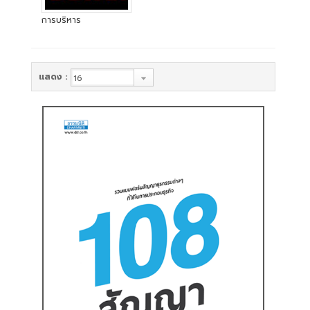
สู่
ระบบ
การบริหาร
แสดง :
บริษัท ธรรมนิติเพรส
จำกัด
178 ซอย
เพิ่มทรัพย์(ประชาชื่น20)
ถนนประชาชื่น แขวง
บางซื่อ เขตบางซื่อ
กรุงเทพมหานคร
10800
(02) 555-
0700(Auto)ext.713
โทรสาร : (02) 555-
0728