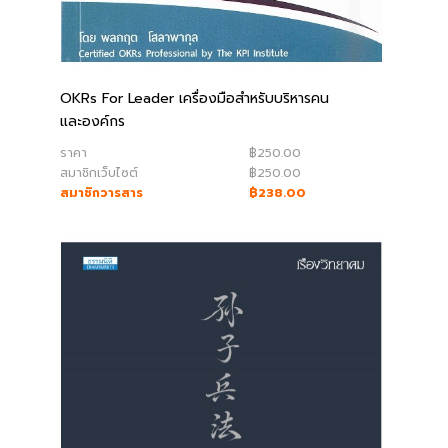
OKRs For Leader เครื่องมือสำหรับบริหารคน
และองค์กร
ราคา
฿250.00
สมาชิกเว็บไซต์
฿250.00
สมาชิกวารสาร
฿238.00