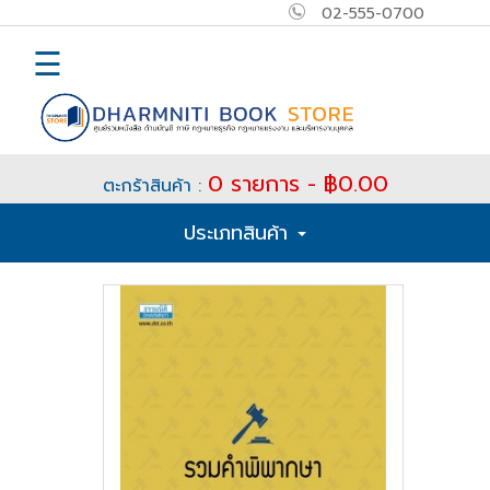
02-555-0700
×
MAIN
☰
MENU
Home
0 รายการ - ฿0.00
ตะกร้าสินค้า :
E-
ประเภทสินค้า
book
How
to
Buy
ติดต่อ
เข้า