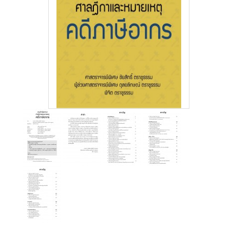
สู่
ระบบ
บริษัท ธรรมนิติเพรส
จำกัด
178 ซอย
เพิ่มทรัพย์(ประชาชื่น20)
ถนนประชาชื่น แขวง
บางซื่อ เขตบางซื่อ
กรุงเทพมหานคร
10800
(02) 555-
0700(Auto)ext.713
โทรสาร : (02) 555-
0728