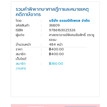
book@dharmniti.co.th
รวมคำพิพากษาศาลฎีกาและหมายเหตุ
คดีภาษีอากร
โดย :
:
บริษัท ธรรมนิติเพรส จำกัด
รหัสสินค้า
:
36809
ISBN
:
9786163025326
ผู้แต่ง
:
ศาสตราจารย์พิเศษชัยสิทธิ์ ตราชู
ธรรม
จำนวนหน้า
:
484 หน้า
ราคา
:
฿400.00
สมาชิก
:
฿400.00
เว็บไซต์
สมาชิก
:
฿360.00
วารสาร