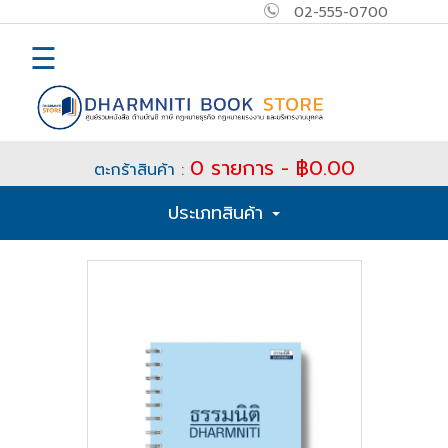
02-555-0700
×
MAIN
☰
MENU
Home
0 รายการ - ฿0.00
ตะกร้าสินค้า :
E-
ประเภทสินค้า
book
How
to
Buy
ติดต่อ
เข้า