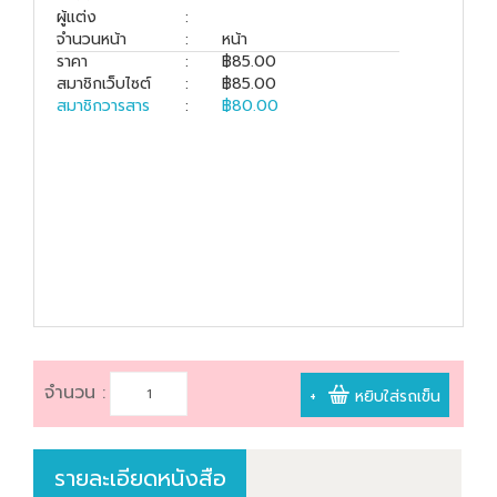
book@dharmniti.co.th
ผู้แต่ง
:
จำนวนหน้า
:
หน้า
ราคา
:
฿85.00
สมาชิกเว็บไซต์
:
฿85.00
สมาชิกวารสาร
:
฿80.00
จำนวน :
+
หยิบใส่รถเข็น
รายละเอียดหนังสือ