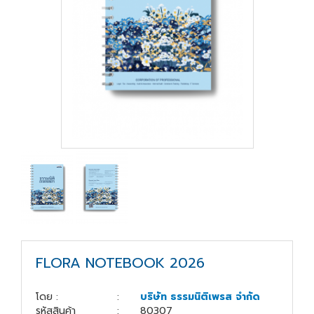
สู่
ระบบ
บริษัท ธรรมนิติเพรส
จำกัด
178 ซอย
เพิ่มทรัพย์(ประชาชื่น20)
ถนนประชาชื่น แขวง
บางซื่อ เขตบางซื่อ
กรุงเทพมหานคร
10800
(02) 555-
0700(Auto)ext.713
FLORA NOTEBOOK 2026
โทรสาร : (02) 555-
0728
โดย :
:
บริษัท ธรรมนิติเพรส จำกัด
รหัสสินค้า
:
80307