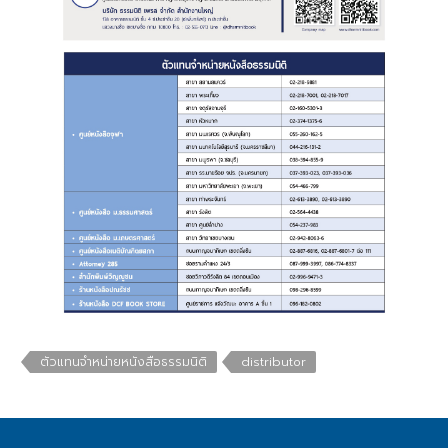
สู่
ระบบ
บริษัท ธรรมนิติเพรส
จำกัด
178 ซอย
เพิ่มทรัพย์(ประชาชื่น20)
ถนนประชาชื่น แขวง
บางซื่อ เขตบางซื่อ
กรุงเทพมหานคร
10800
(02) 555-
ตัวแทนจำหน่ายหนังสือธรรมนิติ
distributor
0700(Auto)ext.713
โทรสาร : (02) 555-
0728