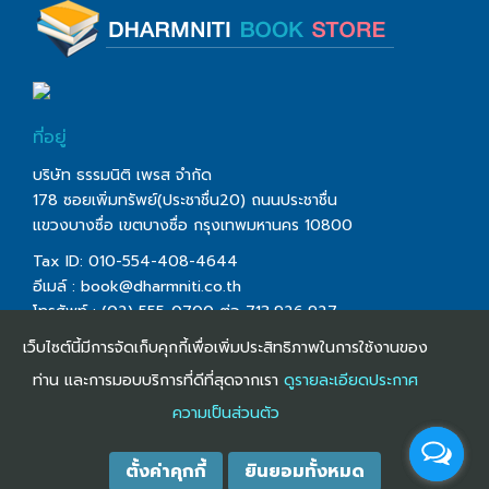
book@dharmniti.co.th
ที่อยู่
บริษัท ธรรมนิติ เพรส จำกัด
178 ซอยเพิ่มทรัพย์(ประชาชื่น20) ถนนประชาชื่น
แขวงบางซื่อ เขตบางซื่อ กรุงเทพมหานคร 10800
Tax ID: 010-554-408-4644
อีเมล์ :
book@dharmniti.co.th
โทรศัพท์ : (02) 555-0700 ต่อ 713,926,927
โทรสาร : (02) 555-0728
เว็บไซต์นี้มีการจัดเก็บคุกกี้เพื่อเพิ่มประสิทธิภาพในการใช้งานของ
ท่าน และการมอบบริการที่ดีที่สุดจากเรา
ดูรายละเอียดประกาศ
ความเป็นส่วนตัว
©
Copyright
2016 Dharmniti Co., Ltd. All right
ตั้งค่าคุกกี้
ยินยอมทั้งหมด