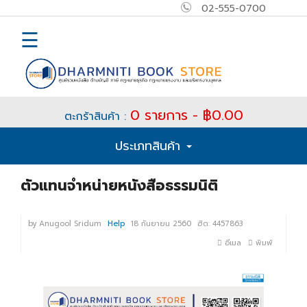
02-555-0700
×
MAIN
☰
MENU
Home
0 รายการ - ฿0.00
ตะกร้าสินค้า :
E-
ประเภทสินค้า
book
How
ตัวแทนจำหน่ายหนังสือธรรมนิติ
to
Buy
by
Anugool Sridum
Help
18 กันยายน 2560
ฮิต:
4457863
อีเมล
พิมพ์
ติดต่อ
เข้า